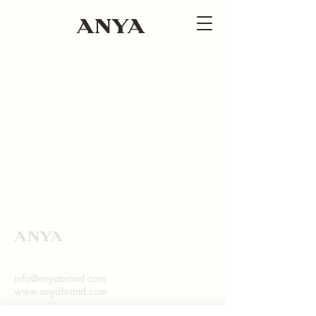
ANYA
ANYA
info@anyabrand.com
www.anyabrand.com